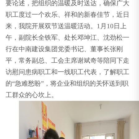
要论述，把组织的温暖及时送达，确保广大
职工度过一个欢乐、祥和的新春佳节，近日
来，我院开展双节送温暖活动。
1
月10日上
午，副院长全铁军、处长邓坤江、沈劲松一
行在
中南建设
集团党委书记、董事长张刚
平，常务副总、工会主席谢斌奇等陪同下走
访慰问患病职工和一线职工代表，
了解职工
的“急难愁盼”，
将企业和组织的关怀送到职
工群众的心坎上。