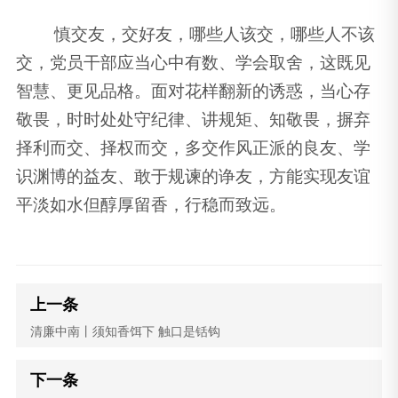
慎交友，交好友，哪些人该交，哪些人不该
交，党员干部应当心中有数、学会取舍，这既见
智慧、更见品格。面对花样翻新的诱惑，当心存
敬畏，时时处处守纪律、讲规矩、知敬畏，摒弃
择利而交、择权而交，多交作风正派的良友、学
识渊博的益友、敢于规谏的诤友，方能实现友谊
平淡如水但醇厚留香，行稳而致远。
上一条
清廉中南丨须知香饵下 触口是铦钩
下一条