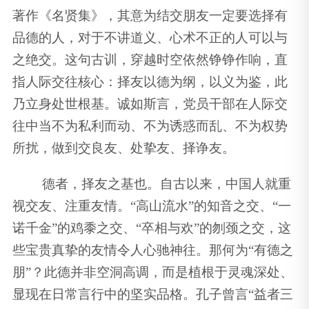
著作《名贤集》，其意为结交朋友一定要选择有
品德的人，对于不讲道义、心术不正的人可以与
之绝交。这句古训，穿越时空依然铮铮作响，直
指人际交往核心：择友以德为纲，以义为鉴，此
乃立身处世根基。诚如斯言，党员干部在人际交
往中当不为私利而动、不为诱惑而乱、不为权势
所扰，做到交良友、处挚友、择诤友。
德者，择友之基也。自古以来，中国人就重
视交友、注重友情。“高山流水”的知音之交、“一
诺千金”的鸡黍之交、“卒相与欢”的刎颈之交，这
些宝贵真挚的友情令人心驰神往。那何为“有德之
朋”？此德并非空洞高调，而是植根于灵魂深处、
显现在日常言行中的坚实品格。孔子曾言“益者三