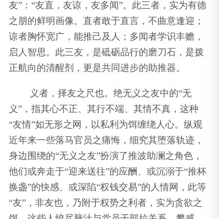
友”：“友直，友谅，友多闻”。此三者，实为有德
之朋的鲜明画像。直者敢于直言，不曲意逢迎；
谅者胸怀宽广，能推己及人；多闻者学识丰赡，
启人智思。此三友，是砥砺品行的磨刀石，是拨
正航向的清醒剂，更是共同进步的助推器。
义者，择友之尺也。绝无义之友中的“无
义”，指其心不正、其行不端、其情不真，这种
“友情”如无形之网，以私利为饵缠绕人心。纵观
近年来一些落马官员之痛悔，细究其堕落轨迹，
身边围绕的“无义之友”扮演了推波助澜之角色，
他们或奔走于“迎来送往”的应酬、或沉溺于“推杯
换盏”的快感、或深陷“权钱交易”的人情网，此等
“友”，非友也，乃附于权势之利者，实为贪欲之
饵。这些人绞尽脑汁与党员干部拉关系、攀感